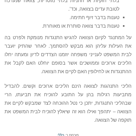
בלתי חוקיות או התניות בלתי מוסריות, צוואה שנערכה
לטובת עדים בצוואה, וכד’.
טענות בדבר זיוף חתימה.
טענות בדבר צוואה סותרת או מאוחרת.
על המתנגד לקיום הצוואה להגיש התנגדות מנומקת ולפרט בה
את העילות עליהן הוא מבקש להסתמך. לאחר שהתיק יועבר
לבית המשפט לענייני משפחה יוזמנו הצדדים לדיון ומעתה יחלו
הליכים ארוכים וממושכים אשר בסופם יוחלט האם לקבל את
ההתנגדות או לחילופין האם לקיים את הצוואה.
הליכי התנהגות לצוואה הינם הליכים ארוכים וקשים. להבדיל
מתביעות רגילות בהן על התובע להוכיח את תביעתו, הרי
שבהליכי התנגדות, יתכן כי נטל ההוכחה לצד שמבקש לקיים את
הצוואה – יתהפך ואילו הוא זה שיאלץ להוכיח לבית המשפט את
תוקפה של הצוואה.
פורסם ב:
כללי