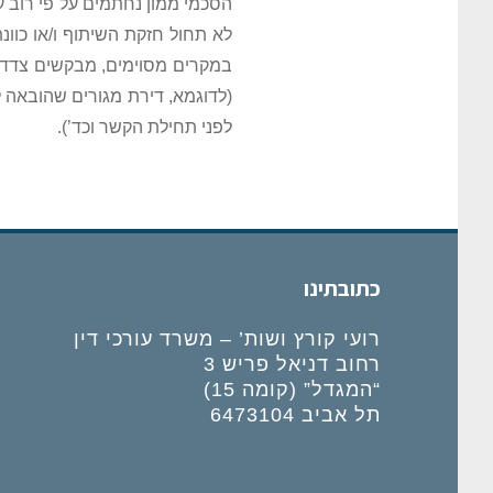
הסכמי
ממון נחתמים על פי רוב ע
לא תחול חזקת השיתוף ו/או כוונת
במקרים מסוימים, מבקשים צדדי
(לדוגמא, דירת מגורים שהובאה לפ
לפני
תחילת הקשר וכד’).
כתובתינו
רועי קורץ ושות’ – משרד עורכי דין
רחוב דניאל פריש 3
“המגדל” (קומה 15)
תל אביב 6473104