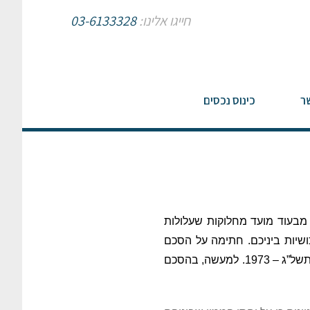
חייגו אלינו:
03-6133328
ר
כינוס נכסים
 מבעוד מועד מחלוקות שעלולות
ושיות ביניכם. חתימה על הסכם
הממון הינה הדרך היחידה שיש בה כדי להתנות על יחסי הממון הקבועים בחוק יחסי ממון בין בני זוג, התשל”ג – 1973. למעשה, בהסכם