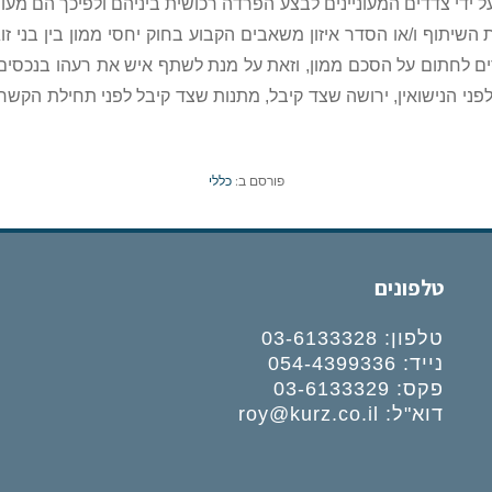
ל ידי צדדים המעוניינים לבצע הפרדה רכושית ביניהם ולפיכך הם
מעוני
 השיתוף ו/או
הסדר איזון משאבים הקבוע בחוק יחסי ממון בין בני זוג התשל”ג – 973
ם לחתום על הסכם ממון, וזאת על מנת לשתף איש את רעהו
בנכסים 
ני הנישואין,
ירושה שצד קיבל, מתנות שצד קיבל לפני תחילת הקשר, 
פורסם ב:
כללי
טלפונים
טלפון:
03-6133328
נייד:
054-4399336
פקס: 03-6133329
דוא"ל:
roy@kurz.co.il